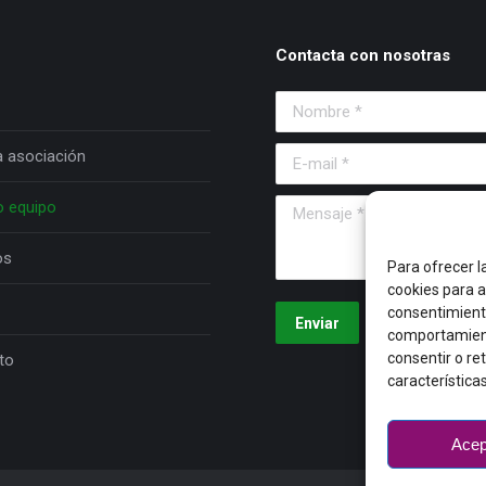
Contacta con nosotras
Nombre *
a asociación
E-mail *
o equipo
Mensaje *
os
Para ofrecer l
cookies para a
consentimient
Enviar
comportamiento
consentir o re
to
característica
Acep