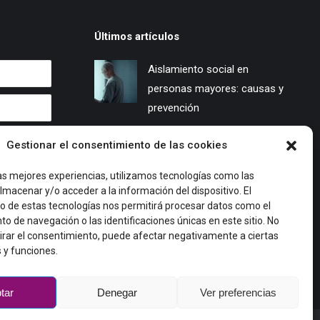
Últimos artículos
Aislamiento social en
personas mayores: causas y
prevención
08/10/2025
Gestionar el consentimiento de las cookies
Hábitos higiene personas
as mejores experiencias, utilizamos tecnologías como las
mayores
lmacenar y/o acceder a la información del dispositivo. El
29/09/2025
o de estas tecnologías nos permitirá procesar datos como el
 de navegación o las identificaciones únicas en este sitio. No
Tecnología amigable
tirar el consentimiento, puede afectar negativamente a ciertas
s y funciones.
23/09/2025
tar
Denegar
Ver preferencias