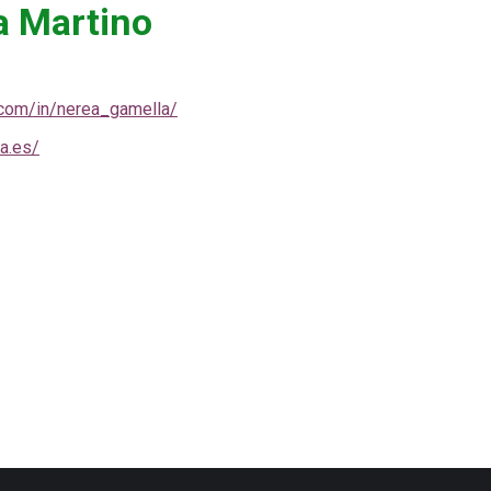
a Martino
.com/in/nerea_gamella/
a.es/