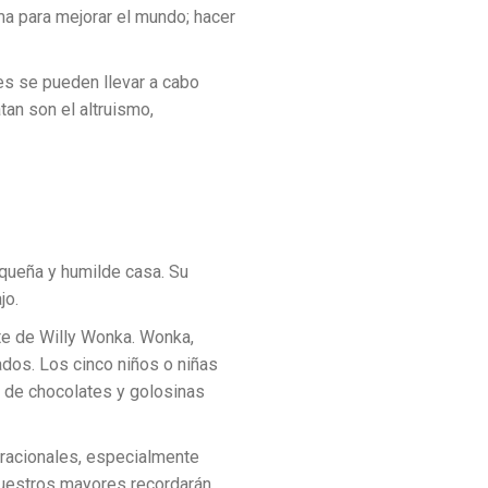
a para mejorar el mundo; hacer
nes se pueden llevar a cabo
tan son el altruismo,
queña y humilde casa. Su
jo.
ate de Willy Wonka. Wonka,
ados. Los cinco niños o niñas
to de chocolates y golosinas
eracionales, especialmente
nuestros mayores recordarán