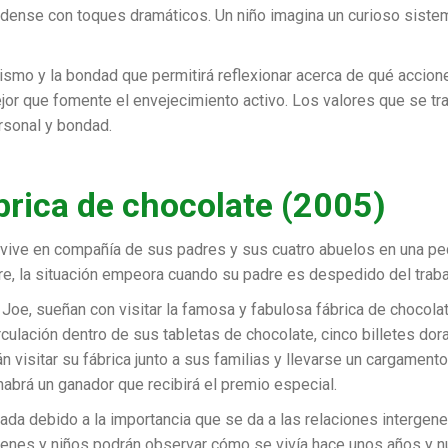
dense con toques dramáticos. Un niño imagina un curioso sistem
ruismo y la bondad que permitirá reflexionar acerca de qué accio
jor que fomente el envejecimiento activo. Los valores que se tra
rsonal y bondad.
ábrica de chocolate (2005)
e vive en compañía de sus padres y sus cuatro abuelos en una pe
e, la situación empeora cuando su padre es despedido del traba
 Joe, sueñan con visitar la famosa y fabulosa fábrica de chocol
rculación dentro de sus tabletas de chocolate, cinco billetes dor
n visitar su fábrica junto a sus familias y llevarse un cargamen
 habrá un ganador que recibirá el premio especial.
nada debido a la importancia que se da a las relaciones intergen
óvenes y niños podrán observar cómo se vivía hace unos años y 