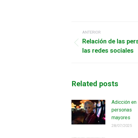
Navegación
ANTERIOR
entre
Relación de las pe
Publicación
las redes sociales
publicaciones
anterior:
Related posts
Adicción en
personas
mayores
28/07/2025