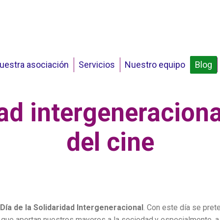
uestra asociación
Servicios
Nuestro equipo
Blog
ad intergeneraciona
del cine
Día de la Solidaridad Intergeneracional
. Con este día se prete
a que aportan nuestros mayores a la sociedad,y especialmente, a