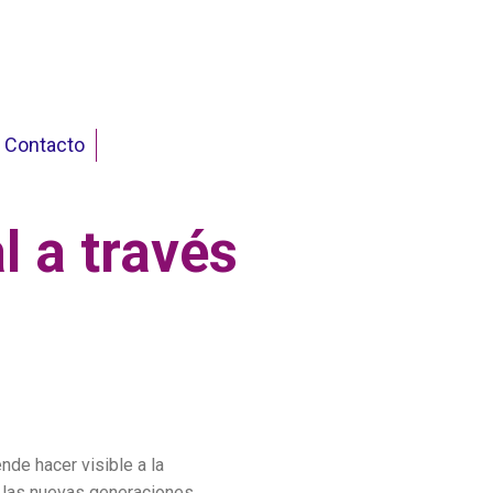
Contacto
l a través
nde hacer visible a la
 las nuevas generaciones.