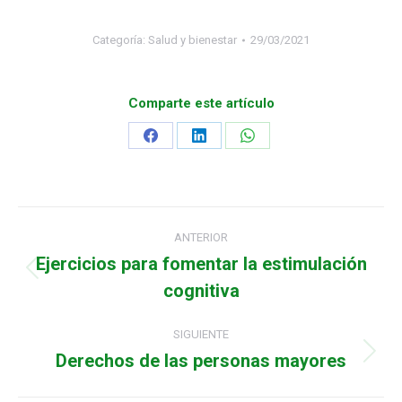
Categoría:
Salud y bienestar
29/03/2021
Comparte este artículo
Share
Share
Share
on
on
on
Facebook
LinkedIn
WhatsApp
Navegación
ANTERIOR
entre
Ejercicios para fomentar la estimulación
Publicación
cognitiva
publicaciones
anterior:
SIGUIENTE
Derechos de las personas mayores
Publicación
siguiente: