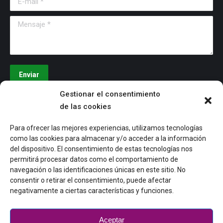
Mensaje *
Enviar
Gestionar el consentimiento
Últimos artículos
de las cookies
Aislamiento social en personas mayores: causas
Para ofrecer las mejores experiencias, utilizamos tecnologías
como las cookies para almacenar y/o acceder a la información
y prevención
del dispositivo. El consentimiento de estas tecnologías nos
08/10/2025
permitirá procesar datos como el comportamiento de
navegación o las identificaciones únicas en este sitio. No
Hábitos higiene personas mayores
consentir o retirar el consentimiento, puede afectar
negativamente a ciertas características y funciones.
29/09/2025
Tecnología amigable
Aceptar