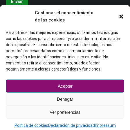
Enviar
Gestionar el consentimiento
Últimos artículos
de las cookies
Aislamiento social en personas mayores: causas
Para ofrecer las mejores experiencias, utilizamos tecnologías
como las cookies para almacenar y/o acceder a la información
y prevención
del dispositivo. El consentimiento de estas tecnologías nos
08/10/2025
permitirá procesar datos como el comportamiento de
navegación o las identificaciones únicas en este sitio. No
Hábitos higiene personas mayores
consentir o retirar el consentimiento, puede afectar
negativamente a ciertas características y funciones.
29/09/2025
Tecnología amigable
Aceptar
23/09/2025
Denegar
Ver preferencias
Dream-Theme — truly
premium WordPress themes
Política de cookies
Declaración de privacidad
Impressum
Mayores en activo footer