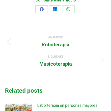
Comparte este artículo
Share
Share
Share
on
on
on
Facebook
LinkedIn
WhatsApp
Navegación
ANTERIOR
entre
Roboterapia
Publicación
anterior:
publicaciones
SIGUIENTE
Musicoterapia
Publicación
siguiente:
Related posts
Laborterapia en personas mayores